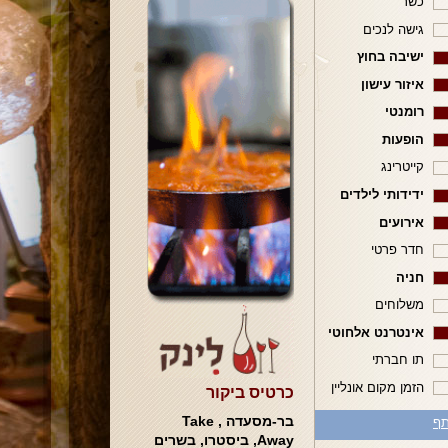
כשר
גישה לנכים
ישיבה בחוץ
איזור עישון
רומנטי
הופעות
קייטרינג
ידידותי לילדים
אירועים
חדר פרטי
חניה
משלוחים
אינטרנט אלחוטי
תו חברתי
הזמן מקום אונליין
כרטיס ביקור
בר-מסעדה , Take
ף
Away, ביסטרו, בשרים