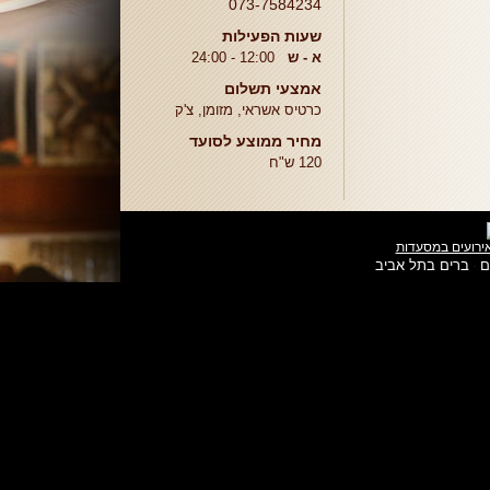
073-7584234
שעות הפעילות
א - ש
12:00 - 24:00
אמצעי תשלום
כרטיס אשראי, מזומן, צ'ק
מחיר ממוצע לסועד
120 ש"ח
ירועים במסעדות
ם
ברים בתל אביב
·
הגעת
לסוף
דף:
מאמאיה
-
מסעדת
דגים
גריל
רומני
ודגים
|